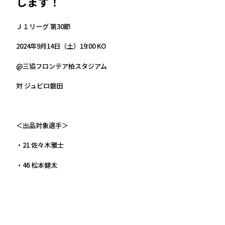
します！
Ｊ１リーグ 第30節
2024年9月14日（土）19:00 KO
@三協フロンテア柏スタジアム
対 ジュビロ磐田
＜出品対象選手＞
・21 佐々木雅士
・46 松本健太