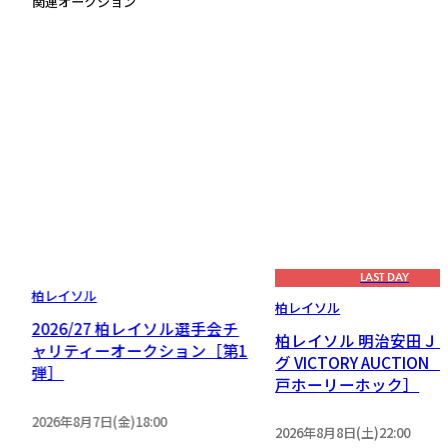
関連オークション
LAST DAY
柏レイソル
柏レイソル
2026/27 柏レイソル選手会チ
リ
柏レイソル 明治安田Ｊ
ャリティーオークション［第1
］
グ VICTORY AUCTION［
弾］
戸ホーリーホック］
2026年8月7日(金)18:00
2026年8月8日(土)22:00