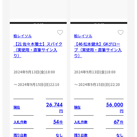
CLOSE
CLOSE
柏レイソル
柏レイソル
【21 佐々木雅士】スパイク
【46 松本健太】GKグロー
（実使用・直筆サイン入
ブ（実使用・直筆サイン入
り）
り）
2024年9月13日(金)18:00
2024年9月13日(金)18:00
2024年9月15日(日)22:10
2024年9月15日(日)22:20
26,744
56,000
現在
現在
円
円
54
67
件
件
入札件数
入札件数
なし
なし
残り日数
残り日数