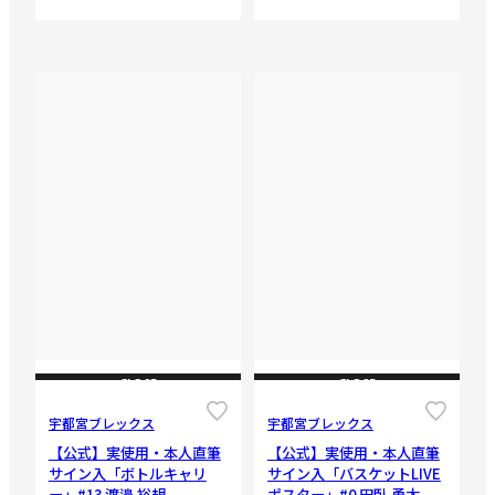
CLOSE
CLOSE
宇都宮ブレックス
宇都宮ブレックス
【公式】実使用・本人直筆
【公式】実使用・本人直筆
サイン入「ボトルキャリ
サイン入「バスケットLIVE
ー」#13 渡邉 裕規
ポスター」#0 田臥 勇太