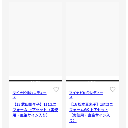
CLOSE
CLOSE
マイナビ仙台レディー
マイナビ仙台レディー
ス
ス
【13 武田菜々子】1stユニ
【16 松本真未子】1stユニ
フォーム 上下セット（実使
フォームGK 上下セット
用・直筆サイン入り）
（実使用・直筆サイン入
り）