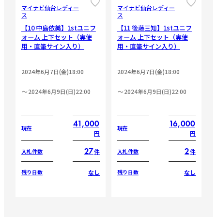
マイナビ仙台レディー
マイナビ仙台レディー
ス
ス
【10 中島依美】1stユニフ
【11 後藤三知】1stユニフ
ォーム 上下セット（実使
ォーム 上下セット（実使
用・直筆サイン入り）
用・直筆サイン入り）
2024年6月7日(金)18:00
2024年6月7日(金)18:00
2024年6月9日(日)22:00
2024年6月9日(日)22:00
41,000
16,000
現在
現在
円
円
27
2
件
件
入札件数
入札件数
なし
なし
残り日数
残り日数