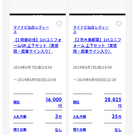
CLOSE
CLOSE
マイナビ仙台レディー
マイナビ仙台レディー
ス
ス
【1 齊藤彩佳】1stユニフォ
【2 茨木美都葉】1stユニフ
ームGK 上下セット（実使
ォーム 上下セット（実使
用・直筆サイン入り）
用・直筆サイン入り）
2024年6月7日(金)18:00
2024年6月7日(金)18:00
2024年6月9日(日)22:00
2024年6月9日(日)22:20
16,000
28,825
現在
現在
円
円
3
35
件
件
入札件数
入札件数
なし
なし
残り日数
残り日数