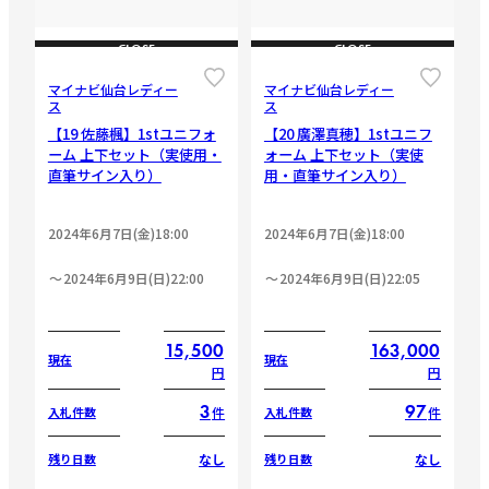
CLOSE
CLOSE
マイナビ仙台レディー
マイナビ仙台レディー
ス
ス
【19 佐藤楓】1stユニフォ
【20 廣澤真穂】1stユニフ
ーム 上下セット（実使用・
ォーム 上下セット（実使
直筆サイン入り）
用・直筆サイン入り）
2024年6月7日(金)18:00
2024年6月7日(金)18:00
2024年6月9日(日)22:00
2024年6月9日(日)22:05
15,500
163,000
現在
現在
円
円
3
97
件
件
入札件数
入札件数
なし
なし
残り日数
残り日数