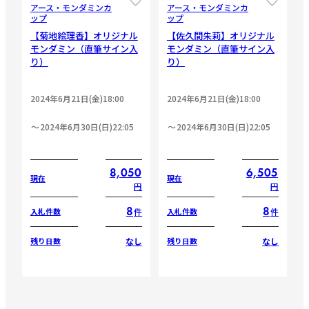
アース・モンダミンカ
アース・モンダミンカ
ップ
ップ
【菊地絵理香】オリジナル
【佐久間朱莉】オリジナル
モンダミン（直筆サイン入
モンダミン（直筆サイン入
り）
り）
2024年6月21日(金)18:00
2024年6月21日(金)18:00
2024年6月30日(日)22:05
2024年6月30日(日)22:05
8,050
6,505
現在
現在
円
円
8
8
件
件
入札件数
入札件数
なし
なし
残り日数
残り日数