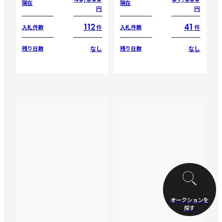
現在
現在
円
円
112
41
件
件
入札件数
入札件数
なし
なし
残り日数
残り日数
オークションを
探す