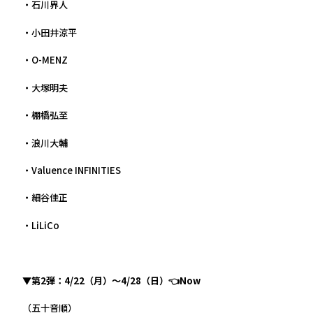
・石川界人
・小田井涼平
・O-MENZ
・大塚明夫
・棚橋弘至
・浪川大輔
・Valuence INFINITIES
・細谷佳正
・LiLiCo
▼第2弾：4/22（月）～4/28（日）👈Now
（五十音順）