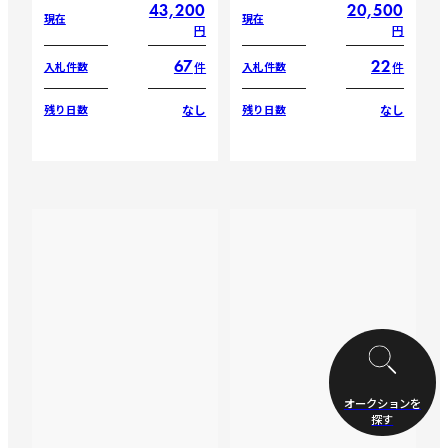
43,200
20,500
現在
現在
円
円
67
22
件
件
入札件数
入札件数
なし
なし
残り日数
残り日数
オークションを
探す