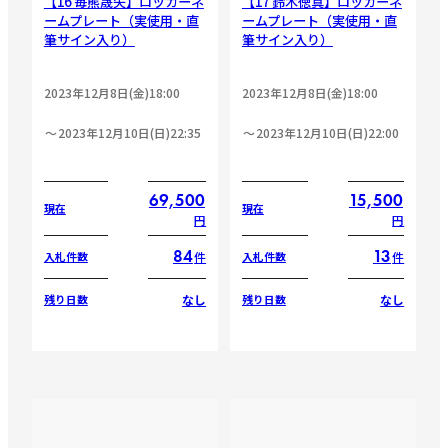
【16 毎熊晟矢】ロッカーネ
【17 鈴木徳真】ロッカーネ
ームプレート（実使用・直
ームプレート（実使用・直
筆サイン入り）
筆サイン入り）
2023年12月8日(金)18:00
2023年12月8日(金)18:00
2023年12月10日(日)22:35
2023年12月10日(日)22:00
69,500
15,500
現在
現在
円
円
84
13
件
件
入札件数
入札件数
なし
なし
残り日数
残り日数