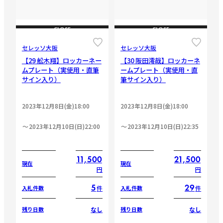
CLOSE
CLOSE
セレッソ大阪
セレッソ大阪
【29 舩木翔】ロッカーネー
【30 阪田澪哉】ロッカーネ
ムプレート（実使用・直筆
ームプレート（実使用・直
サイン入り）
筆サイン入り）
2023年12月8日(金)18:00
2023年12月8日(金)18:00
2023年12月10日(日)22:00
2023年12月10日(日)22:35
11,500
21,500
現在
現在
円
円
5
29
件
件
入札件数
入札件数
なし
なし
残り日数
残り日数