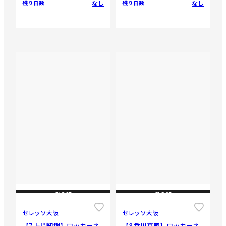
なし
なし
残り日数
残り日数
CLOSE
CLOSE
セレッソ大阪
セレッソ大阪
【7 上門知樹】ロッカーネ
【8 香川真司】ロッカーネ