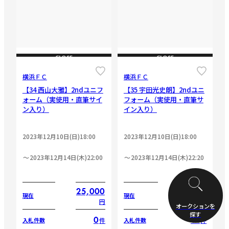
CLOSE
CLOSE
横浜ＦＣ
横浜ＦＣ
【34 西山大雅】2ndユニフ
【35 宇田光史朗】2ndユニ
ォーム（実使用・直筆サイ
フォーム（実使用・直筆サ
ン入り）
イン入り）
2023年12月10日(日)18:00
2023年12月10日(日)18:00
2023年12月14日(木)22:00
2023年12月14日(木)22:20
25,000
31,500
現在
現在
円
円
オークションを
探す
0
14
件
件
入札件数
入札件数