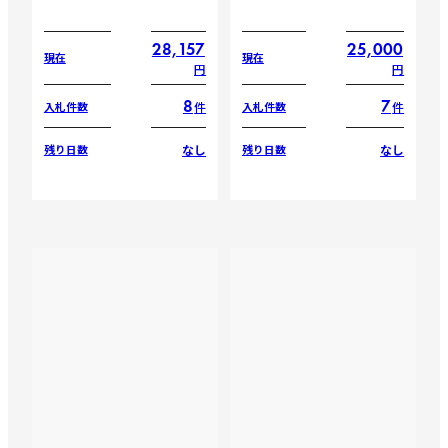
28,157
25,000
現在
現在
円
円
8
7
件
件
入札件数
入札件数
なし
なし
残り日数
残り日数