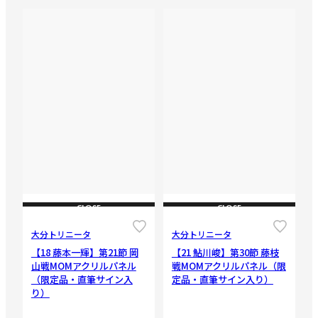
CLOSE
CLOSE
大分トリニータ
大分トリニータ
【18 藤本一輝】第21節 岡
【21 鮎川峻】第30節 藤枝
山戦MOMアクリルパネル
戦MOMアクリルパネル（限
（限定品・直筆サイン入
定品・直筆サイン入り）
り）