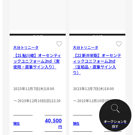
CLOSE
CLOSE
大分トリニータ
大分トリニータ
【21 鮎川峻】オーセンティ
【22 新井栄聡】オーセンテ
ックユニフォーム2nd（実
ィックユニフォーム2nd
使用・直筆サイン入り）
（支給品・直筆サイン入
り）
2023年12月7日(木)18:00
2023年12月7日(木)18:00
2023年12月10日(日)22:20
2023年12月10日(日)22:45
40,500
34,600
オークションを
現在
現在
探す
円
円