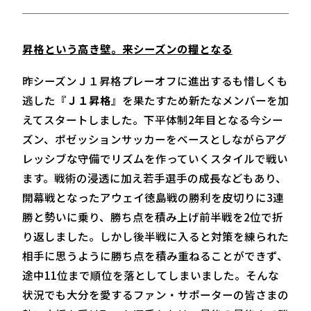
昇格という高き壁。来シーズンの糧となる
昨シーズンＪ１昇格プレーオフに進出するも惜しくも
逃した『
Ｊ１昇格
』を果たすため新たなメンバーを加
えてスタートしました。下平体制2年目となる今シー
ズン、ポゼッションサッカーをベースとしながらアグ
レッシブな守備でリズムを作っていくスタイルで戦い
ます。戦術の浸透に加え若手選手の成長などもあり、
開幕戦となったアウェイ徳島戦の勝利を皮切りに3連
勝と勢いに乗り、勝ち点を積み上げ前半戦を2位で折
り返しました。しかし後半戦に入ると対策を練られた
相手に思うように勝ち点を積み重ねることができず、
途中11位まで順位を落としてしまいました。そんな
状況でも大分を愛するファン・サポーターの皆さまの