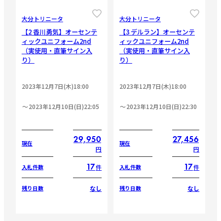
CLOSE
CLOSE
大分トリニータ
大分トリニータ
【2 香川勇気】オーセンテ
【3 デルラン】オーセンテ
ィックユニフォーム2nd
ィックユニフォーム2nd
（実使用・直筆サイン入
（実使用・直筆サイン入
り）
り）
2023年12月7日(木)18:00
2023年12月7日(木)18:00
2023年12月10日(日)22:05
2023年12月10日(日)22:30
29,950
27,456
現在
現在
円
円
17
17
件
件
入札件数
入札件数
なし
なし
残り日数
残り日数