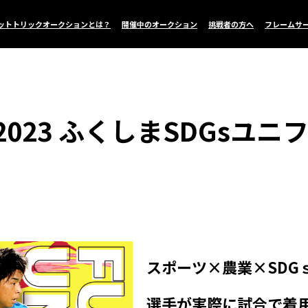
ットトリックオークションとは？
開催中のオークション
挑戦者の方へ
フレームサ
023 ふくしまSDGsユ
スポーツ×農業×SDG
選手が実際に試合で着