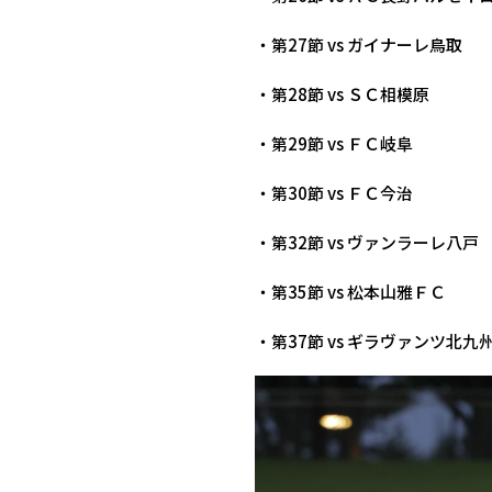
・第27節 vs ガイナーレ鳥取
・第28節 vs ＳＣ相模原
・第29節 vs ＦＣ岐阜
・第30節 vs ＦＣ今治
・第32節 vs ヴァンラーレ八戸
・第35節 vs 松本山雅ＦＣ
・第37節 vs ギラヴァンツ北九