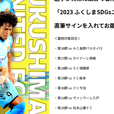
「2023 ふくしまSD
直筆サインを入れてお
＜着用対象試合＞
・第26節 vs ＡＣ長野パルセイロ
・第27節 vs ガイナーレ鳥取
・第28節 vs ＳＣ相模原
・第29節 vs ＦＣ岐阜
・第30節 vs ＦＣ今治
・第32節 vs ヴァンラーレ八戸
・第35節 vs 松本山雅ＦＣ