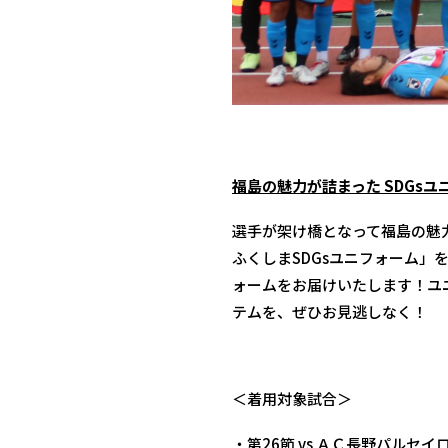
福島の魅力が詰まった SDGs
選手が架け橋となって福島の魅力
ふくしまSDGsユニフォーム」
ォームをお届けいたします！ユ
テムを、ぜひお見逃しなく！
＜着用対象試合＞
・第26節 vs ＡＣ長野パルセイ