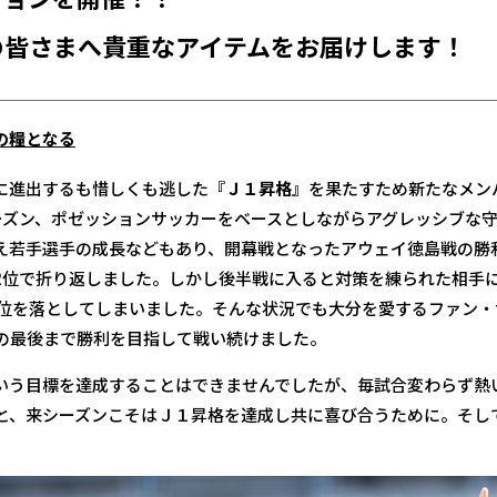
の皆さまへ貴重なアイテムをお届けします！
の糧となる
に進出するも惜しくも逃した『
Ｊ１昇格
』を果たすため新たなメン
ーズン、ポゼッションサッカーをベースとしながらアグレッシブな
え若手選手の成長などもあり、開幕戦となったアウェイ徳島戦の勝
2位で折り返しました。しかし後半戦に入ると対策を練られた相手
順位を落としてしまいました。そんな状況でも大分を愛するファン
の最後まで勝利を目指して戦い続けました。
いう目標を達成することはできませんでしたが、毎試合変わらず熱
と、来シーズンこそはＪ１昇格を達成し共に喜び合うために。そし