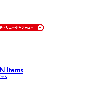
分トリニータをフォロー
N Items
イテム