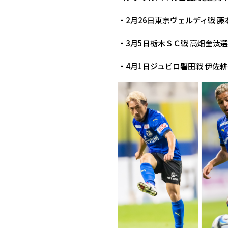
・2月26日東京ヴェルディ戦 
・3月5日栃木ＳＣ戦 高畑奎汰
・4月1日ジュビロ磐田戦 伊佐