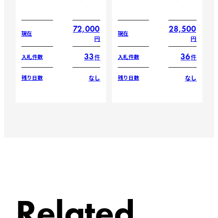
72,000
28,500
現在
現在
円
円
33
36
件
件
入札件数
入札件数
なし
なし
残り日数
残り日数
Related