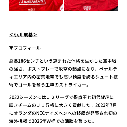
＜小川 航基＞
▼プロフィール
身長186センチという恵まれた体格を生かした空中戦
の強さ、ポストプレーで攻撃の起点になり、ペナルテ
ィエリア内の密集地帯でも高い精度を誇るシュート技
術でゴールを奪う生粋のストライカー。
2022シーズンにはＪ２リーグで得点王と初代MVPに
輝きチームのＪ１昇格に大きく貢献した。2023年7月
にオランダのNECナイメヘンへの移籍が発表され初の
海外挑戦で2026年Ｗ杯での活躍を誓った。