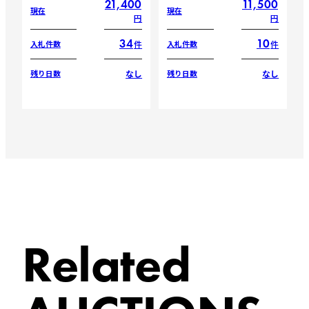
21,400
11,500
現在
現在
円
円
34
10
件
件
入札件数
入札件数
なし
なし
残り日数
残り日数
Related