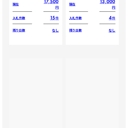
17,500
13,000
現在
現在
円
円
15
4
件
件
入札件数
入札件数
なし
なし
残り日数
残り日数