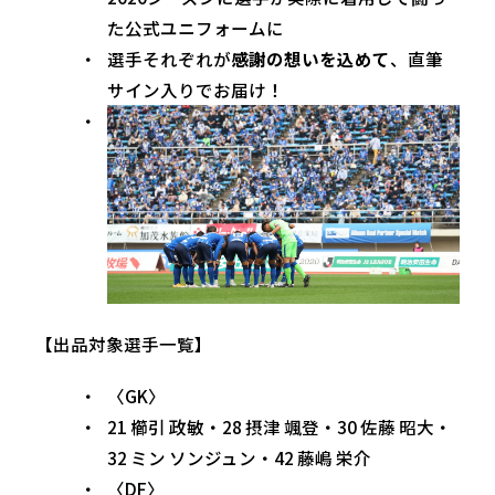
た公式ユニフォームに
選手それぞれが
感謝の想いを込めて
、直筆
サイン入りでお届け！
【出品対象選手一覧】
〈GK〉
21 櫛引 政敏・28 摂津 颯登・30 佐藤 昭大・
32 ミン ソンジュン・42 藤嶋 栄介
〈DF〉