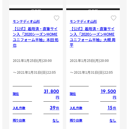
CLOSE
CLOSE
モンテディオ山形
モンテディオ山形
【公式】着用済・直筆サイ
【公式】着用済・直筆サイ
ン入「2020シーズンHOME
ン入「2020シーズンHOME
ユニフォーム半袖」本田 拓
ユニフォーム半袖」大槻 周
也
平
2021年1月25日(月)20:00
2021年1月25日(月)20:00
2021年1月31日(日)22:05
2021年1月31日(日)22:05
31,800
19,500
現在
現在
円
円
39
15
件
件
入札件数
入札件数
なし
なし
残り日数
残り日数