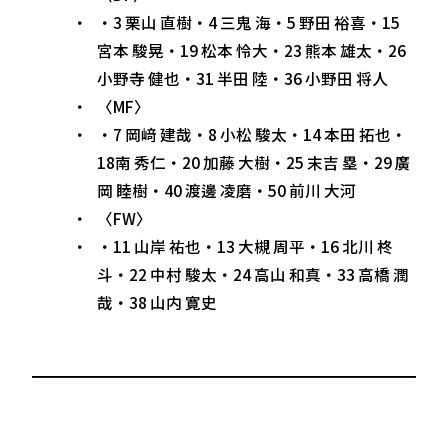
・3 栗山 直樹・4 三鬼 海・5 野田 裕喜・15
宮本 駿晃・19 松本 怜大・23 熊本 雄太・26
小野寺 健也・31 半田 陸・36 小野田 将人
〈MF〉
・7 岡﨑 建哉・8 小松 駿太・14 本田 拓也・
18南 秀仁・20 加藤 大樹・25 末吉 塁・29 廣
岡 睦樹・40 渡邊 凌磨・50 前川 大河
〈FW〉
・11 山岸 祐也・13 大槻 周平・16 北川 柊
斗・22 中村 駿太・24 高山 和真・33 高橋 潤
哉・38 山内 寛史