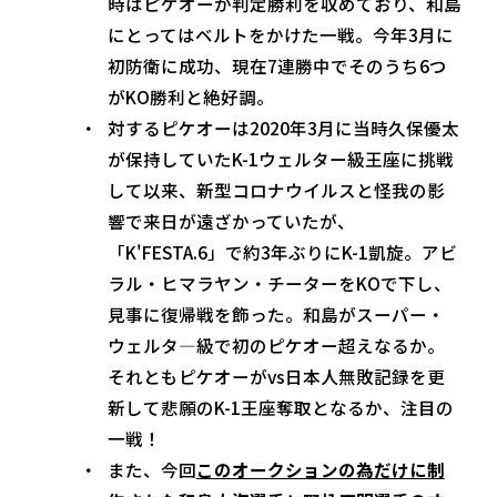
時はピケオーが判定勝利を収めており、和島
にとってはベルトをかけた一戦。今年3月に
初防衛に成功、現在7連勝中でそのうち6つ
がKO勝利と絶好調。
対するピケオーは2020年3月に当時久保優太
が保持していたK-1ウェルター級王座に挑戦
して以来、新型コロナウイルスと怪我の影
響で来日が遠ざかっていたが、
「K'FESTA.6」で約3年ぶりにK-1凱旋。アビ
ラル・ヒマラヤン・チーターをKOで下し、
見事に復帰戦を飾った。和島がスーパー・
ウェルタ―級で初のピケオー超えなるか。
それともピケオーがvs日本人無敗記録を更
新して悲願のK-1王座奪取となるか、注目の
一戦！
また、今回
このオークションの為だけに制