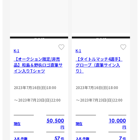
CLOSE
CLOSE
K-1
K-1
【オークション限定/非売
【タイトルマッチ4選手】
品】和島＆野杁ロゴ直筆サ
グローブ（直筆サイン入
イン入りTシャツ
り）
2023年7月16日(日)18:00
2023年7月16日(日)18:00
2023年7月23日(日)22:00
2023年7月23日(日)22:00
50,500
10,000
現在
現在
円
円
57
7
件
件
入札件数
入札件数