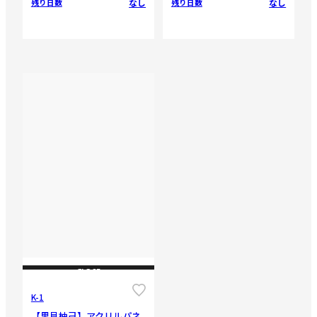
なし
なし
残り日数
残り日数
CLOSE
K-1
【里見柚己】アクリルパネ