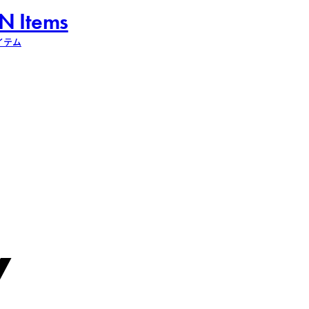
N Items
イテム
y