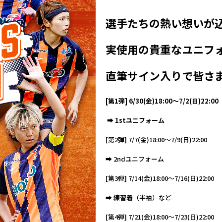
選手たちの熱い想いが
実使用の貴重なユニフ
直筆サイン入りで皆さ
[第1弾] 6/30(金)18:00～7/2(日)22:00
➡︎ 1stユニフォーム
[第2弾] 7/7(金)18:00～7/9(日)22:00
➡︎ 2ndユニフォーム
[第3弾] 7/14(金)18:00～7/16(日)22:00
➡︎ 練習着（半袖）など
[第4弾] 7/21(金)18:00～7/23(日)22:00