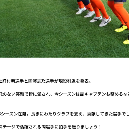
た肝付萌選手と國澤志乃選手が現役引退を発表。
託のない笑顔で皆に愛され、今シーズンは副キャプテンも務めるな
8シーズン在籍。長きにわたりクラブを支え、貢献してきた選手で
ステージで活躍される両選手に拍手を送りましょう！