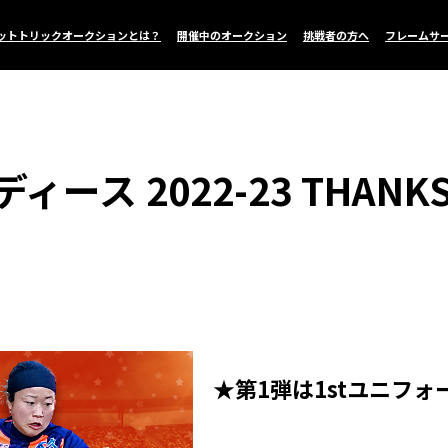
ットトリックオークションとは？
開催中のオークション
挑戦者の方へ
フレームサ
ース 2022-23 THA
★第1弾は1stユニフォ