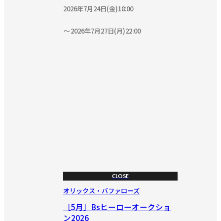
2026年7月24日(金)18:00
2026年7月27日(月)22:00
CLOSE
オリックス・バファローズ
［5月］Bsヒーローオークショ
ン2026