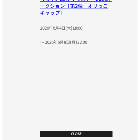
ークション［第2弾｜オリっこ
キャップ］
2026年6月4日(木)18:00
2026年6月8日(月)22:00
CLOSE