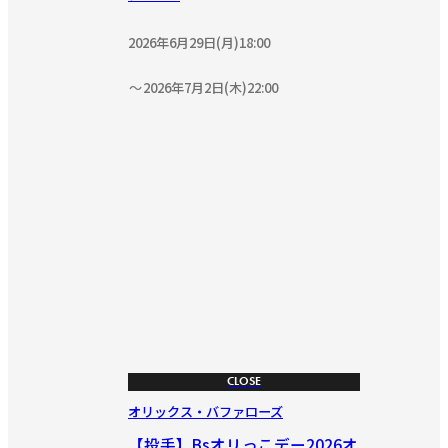
2026年6月29日(月)18:00
2026年7月2日(木)22:00
CLOSE
オリックス・バファローズ
【投手】Bsオリっこデー2026オ