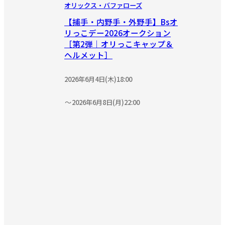
オリックス・バファローズ
【捕手・内野手・外野手】Bsオ
リっこデー2026オークション
［第2弾｜オリっこキャップ＆
ヘルメット］
2026年6月4日(木)18:00
2026年6月8日(月)22:00