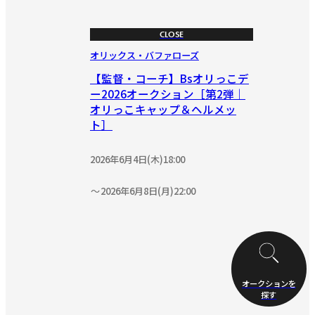
CLOSE
オリックス・バファローズ
【監督・コーチ】Bsオリっこデ
ー2026オークション［第2弾｜
オリっこキャップ＆ヘルメッ
ト］
2026年6月4日(木)18:00
2026年6月8日(月)22:00
オークションを
探す