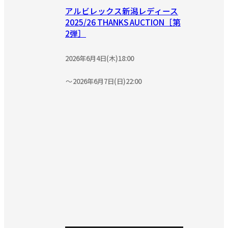
アルビレックス新潟レディース
2025/26 THANKS AUCTION［第
2弾］
2026年6月4日(木)18:00
2026年6月7日(日)22:00