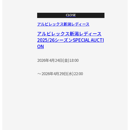
CLOSE
アルビレックス新潟レディース
アルビレックス新潟レディース
2025/26シーズンSPECIAL AUCTI
ON
2026年4月24日(金)18:00
2026年4月29日(水)22:00