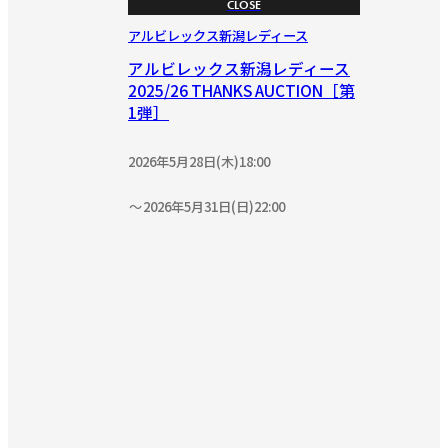
CLOSE
アルビレックス新潟レディース
アルビレックス新潟レディース
2025/26 THANKS AUCTION［第
1弾］
2026年5月28日(木)18:00
2026年5月31日(日)22:00