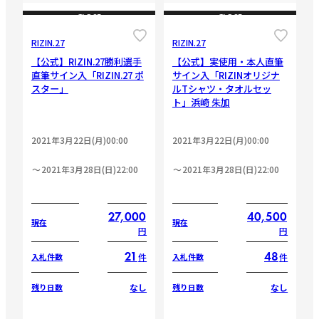
CLOSE
CLOSE
RIZIN.27
RIZIN.27
【公式】RIZIN.27勝利選手
【公式】実使用・本人直筆
直筆サイン入「RIZIN.27 ポ
サイン入「RIZINオリジナ
スター」
ルTシャツ・タオルセッ
ト」浜崎 朱加
2021年3月22日(月)00:00
2021年3月22日(月)00:00
2021年3月28日(日)22:00
2021年3月28日(日)22:00
27,000
40,500
現在
現在
円
円
21
48
件
件
入札件数
入札件数
なし
なし
残り日数
残り日数